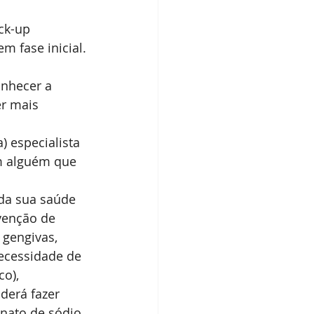
ck-up 
m fase inicial.
nhecer a 
er mais 
 especialista 
m alguém que 
da sua saúde 
venção de 
gengivas, 
necessidade de 
co),
derá fazer 
nato de sódio 