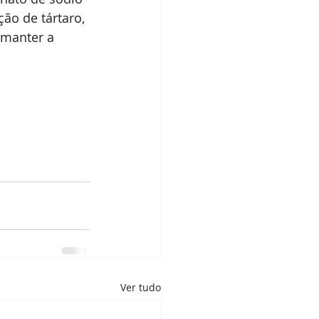
o de tártaro, 
 manter a 
Ver tudo