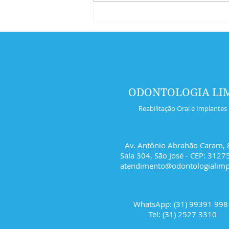
quanto a escovação para os
dentes. Nesse momento, os...
ODONTOLOGIA LI
Reabilitação Oral e Implantes
Av. Antônio Abrahão Caram, 
Sala 304, São José - CEP: 3127
atendimento@odontologialim
WhatsApp: (31) 99391 998
Tel: (31) 2527 3310