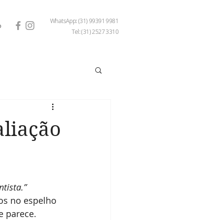
WhatsApp: (31) 99391 9981
o
Tel: (31) 2527 3310
aliação
ntista.”
os no espelho 
e parece.