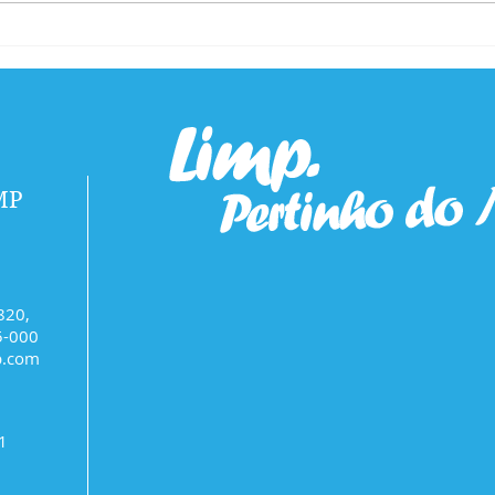
ingrediente não tem o poder
dent
de clarear os dentes. O...
posit
MP
820,
5-000
p.com
1